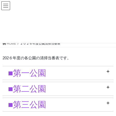
コ
ナ
ン
ビ
テ
ゲ
ン
ー
２０２６年度公園清掃当番表
ツ
シ
へ
ョ
ス
ン
HOME
２０２６年度公園清掃当番表
キ
に
ッ
移
202６年度の各公園の清掃当番表です。
プ
動
■第一公園
■第二公園
■第三公園