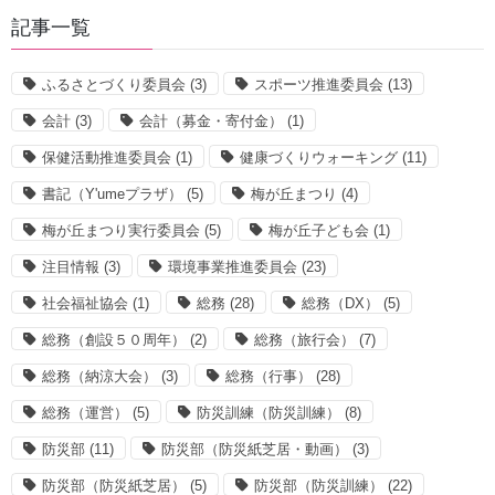
記事一覧
ふるさとづくり委員会
(3)
スポーツ推進委員会
(13)
会計
(3)
会計（募金・寄付金）
(1)
保健活動推進委員会
(1)
健康づくりウォーキング
(11)
書記（Y'umeプラザ）
(5)
梅が丘まつり
(4)
梅が丘まつり実行委員会
(5)
梅が丘子ども会
(1)
注目情報
(3)
環境事業推進委員会
(23)
社会福祉協会
(1)
総務
(28)
総務（DX）
(5)
総務（創設５０周年）
(2)
総務（旅行会）
(7)
総務（納涼大会）
(3)
総務（行事）
(28)
総務（運営）
(5)
防災訓練（防災訓練）
(8)
防災部
(11)
防災部（防災紙芝居・動画）
(3)
防災部（防災紙芝居）
(5)
防災部（防災訓練）
(22)