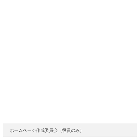
資源ごみの回収量が減少してきております。ぜひとも資源ゴミの回
収量増加にご協力頂けるようお願いいたします。
カテゴリー
カテゴリー
新着
注目情報
お知らせ
活動報告
役員向けページ
新着（役員）
ホームページ作成委員会（役員のみ）