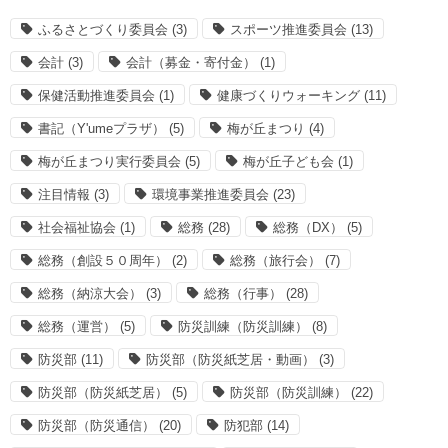
ふるさとづくり委員会
(3)
スポーツ推進委員会
(13)
会計
(3)
会計（募金・寄付金）
(1)
保健活動推進委員会
(1)
健康づくりウォーキング
(11)
書記（Y'umeプラザ）
(5)
梅が丘まつり
(4)
梅が丘まつり実行委員会
(5)
梅が丘子ども会
(1)
注目情報
(3)
環境事業推進委員会
(23)
社会福祉協会
(1)
総務
(28)
総務（DX）
(5)
総務（創設５０周年）
(2)
総務（旅行会）
(7)
総務（納涼大会）
(3)
総務（行事）
(28)
総務（運営）
(5)
防災訓練（防災訓練）
(8)
防災部
(11)
防災部（防災紙芝居・動画）
(3)
防災部（防災紙芝居）
(5)
防災部（防災訓練）
(22)
防災部（防災通信）
(20)
防犯部
(14)