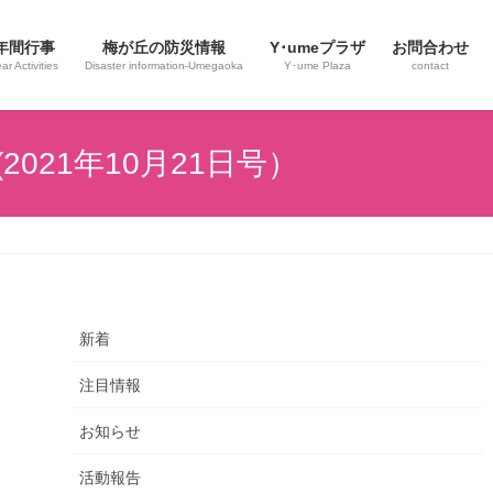
年間行事
梅が丘の防災情報
Y･umeプラザ
お問合わせ
ar Activities
Disaster information-Umegaoka
Y･ume Plaza
contact
21年10月21日号）
新着
注目情報
お知らせ
活動報告