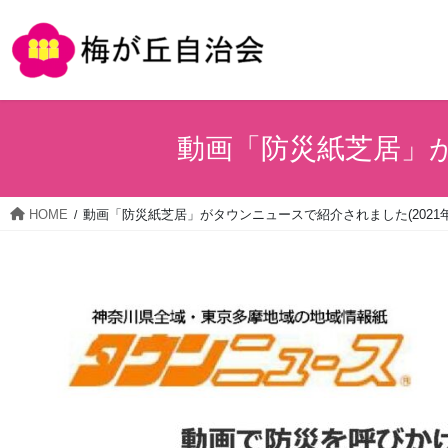
コ
ナ
ン
ビ
テ
ゲ
ン
ー
ツ
シ
動画「防災紙芝居」が
へ
ョ
ス
ン
キ
に
HOME
動画「防災紙芝居」がタウンニュースで紹介されました(2021年
ッ
移
プ
動