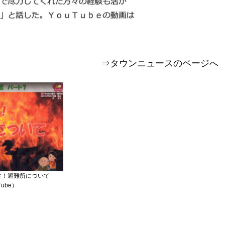
⇒タウンニュースのページへ
発生！避難所について
Tube）