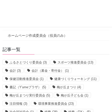
活動報告
役員向けページ
新着（役員）
ホームページ作成委員会（役員のみ）
記事一覧
ふるさとづくり委員会
(3)
スポーツ推進委員会
(13)
会計
(3)
会計（募金・寄付金）
(1)
保健活動推進委員会
(1)
健康づくりウォーキング
(11)
書記（Y'umeプラザ）
(5)
梅が丘まつり
(4)
梅が丘まつり実行委員会
(5)
梅が丘子ども会
(1)
注目情報
(3)
環境事業推進委員会
(23)
社会福祉協会
(1)
総務
(28)
総務（DX）
(5)