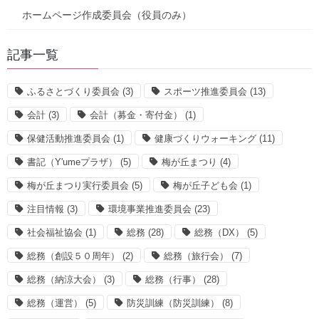
ホームページ作成委員会（役員のみ）
記事一覧
ふるさとづくり委員会
(3)
スポーツ推進委員会
(13)
会計
(3)
会計（募金・寄付金）
(1)
保健活動推進委員会
(1)
健康づくりウォーキング
(11)
書記（Y'umeプラザ）
(5)
梅が丘まつり
(4)
梅が丘まつり実行委員会
(5)
梅が丘子ども会
(1)
注目情報
(3)
環境事業推進委員会
(23)
社会福祉協会
(1)
総務
(28)
総務（DX）
(5)
総務（創設５０周年）
(2)
総務（旅行会）
(7)
総務（納涼大会）
(3)
総務（行事）
(28)
総務（運営）
(5)
防災訓練（防災訓練）
(8)