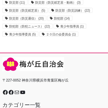
防災部
(11)
防災部（防災紙芝居・動画）
(3)
防災部（防災紙芝居）
(5)
防災部（防災訓練）
(22)
防災部（防災通信）
(20)
防犯部
(14)
防犯部（防犯ニュース）
(22)
青少年指導員
(1)
青少年指導委員
(5)
２０日の会委員会
(1)
〒227-0052 神奈川県横浜市青葉区梅が丘
Facebook
谷本中学校地域防災拠点運営委員会
Mail
YouTube
カテゴリー一覧