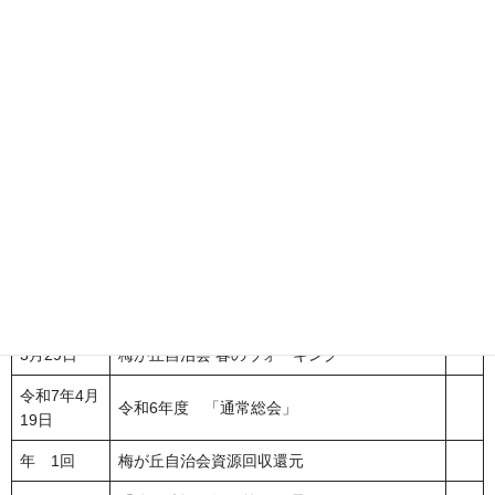
方へ記念品贈呈
10月5日
「谷本連合体育祭」
10月18日
旅行会「鴨川シーワールド」（仮）
11月23日
梅が丘自治会 秋のウォーキング
12月14日
一斉清掃
梅が丘集会所（Y･umeプラザ及びその周辺含
12月28日
む）の大掃除
1月18日
谷本中学校防災拠点「防災訓練」
2月15日
餅つき大会
3月29日
梅が丘自治会 春のウォーキング
令和7年4月
令和6年度 「通常総会」
19日
年 1回
梅が丘自治会資源回収還元