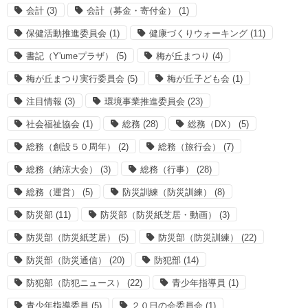
会計
(3)
会計（募金・寄付金）
(1)
保健活動推進委員会
(1)
健康づくりウォーキング
(11)
書記（Y'umeプラザ）
(5)
梅が丘まつり
(4)
梅が丘まつり実行委員会
(5)
梅が丘子ども会
(1)
注目情報
(3)
環境事業推進委員会
(23)
社会福祉協会
(1)
総務
(28)
総務（DX）
(5)
総務（創設５０周年）
(2)
総務（旅行会）
(7)
総務（納涼大会）
(3)
総務（行事）
(28)
総務（運営）
(5)
防災訓練（防災訓練）
(8)
防災部
(11)
防災部（防災紙芝居・動画）
(3)
防災部（防災紙芝居）
(5)
防災部（防災訓練）
(22)
防災部（防災通信）
(20)
防犯部
(14)
防犯部（防犯ニュース）
(22)
青少年指導員
(1)
青少年指導委員
(5)
２０日の会委員会
(1)