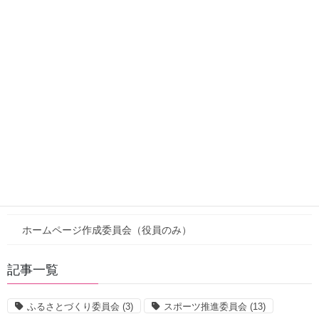
カテゴリー
カテゴリー
新着
注目情報
お知らせ
活動報告
役員向けページ
新着（役員）
ホームページ作成委員会（役員のみ）
記事一覧
ふるさとづくり委員会
(3)
スポーツ推進委員会
(13)