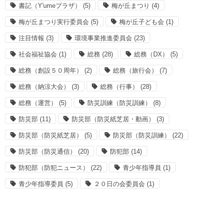
書記（Y'umeプラザ）
(5)
梅が丘まつり
(4)
梅が丘まつり実行委員会
(5)
梅が丘子ども会
(1)
注目情報
(3)
環境事業推進委員会
(23)
社会福祉協会
(1)
総務
(28)
総務（DX）
(5)
総務（創設５０周年）
(2)
総務（旅行会）
(7)
総務（納涼大会）
(3)
総務（行事）
(28)
総務（運営）
(5)
防災訓練（防災訓練）
(8)
防災部
(11)
防災部（防災紙芝居・動画）
(3)
防災部（防災紙芝居）
(5)
防災部（防災訓練）
(22)
防災部（防災通信）
(20)
防犯部
(14)
防犯部（防犯ニュース）
(22)
青少年指導員
(1)
青少年指導委員
(5)
２０日の会委員会
(1)