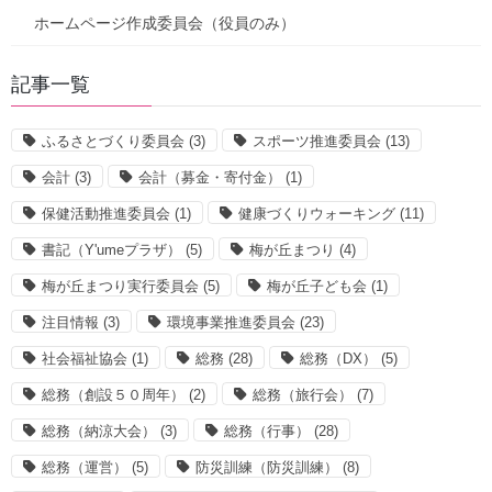
ホームページ作成委員会（役員のみ）
記事一覧
ふるさとづくり委員会
(3)
スポーツ推進委員会
(13)
会計
(3)
会計（募金・寄付金）
(1)
保健活動推進委員会
(1)
健康づくりウォーキング
(11)
書記（Y'umeプラザ）
(5)
梅が丘まつり
(4)
梅が丘まつり実行委員会
(5)
梅が丘子ども会
(1)
注目情報
(3)
環境事業推進委員会
(23)
社会福祉協会
(1)
総務
(28)
総務（DX）
(5)
総務（創設５０周年）
(2)
総務（旅行会）
(7)
総務（納涼大会）
(3)
総務（行事）
(28)
総務（運営）
(5)
防災訓練（防災訓練）
(8)