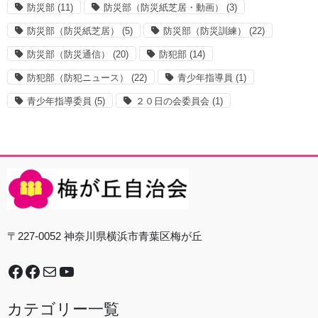
防災部
(11)
防災部（防災紙芝居・動画）
(3)
防災部（防災紙芝居）
(5)
防災部（防災訓練）
(22)
防災部（防災通信）
(20)
防犯部
(14)
防犯部（防犯ニュース）
(22)
青少年指導員
(1)
青少年指導委員
(5)
２０日の会委員会
(1)
〒227-0052 神奈川県横浜市青葉区梅が丘
Facebook
谷本中学校地域防災拠点運営委員会
Mail
YouTube
カテゴリー一覧